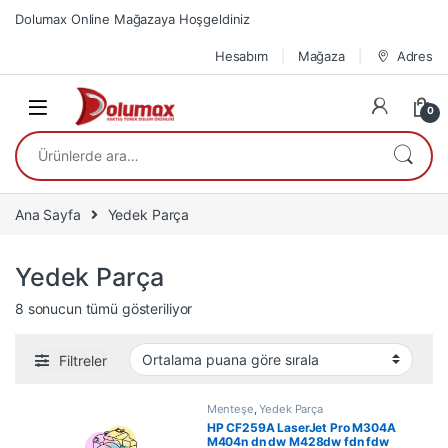
Skip to navigation
Skip to content
Dolumax Online Mağazaya Hoşgeldiniz
Hesabım
Mağaza
Adres
0
Ara:
Ana Sayfa
Yedek Parça
Yedek Parça
En çok oy alana göre sıralandı
8 sonucun tümü gösteriliyor
Filtreler
Menteşe
,
Yedek Parça
HP CF259A LaserJet Pro M304A
M404n dn dw M428dw fdn fdw