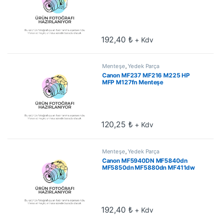
Menteşe
192,40
₺
+ Kdv
Menteşe
,
Yedek Parça
Canon MF237 MF216 M225 HP
MFP M127fn Menteşe
120,25
₺
+ Kdv
Menteşe
,
Yedek Parça
Canon MF5940DN MF5840dn
MF5850dn MF5880dn MF411dw
MF416dw MF419x Menteşe
192,40
₺
+ Kdv