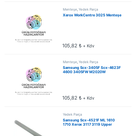
Menteşe
,
Yedek Parça
Xerox WorkCentre 3025 Menteşe
105,82
₺
+ Kdv
Menteşe
,
Yedek Parça
Samsung Scx-3405F Scx-4623F
4600 3405FW M2020W
M2022W M2070W Menteşe
105,82
₺
+ Kdv
Yedek Parça
Samsung Scx-4521F ML 1610
1710 Xerox 3117 3119 Upper
Fuser Roller