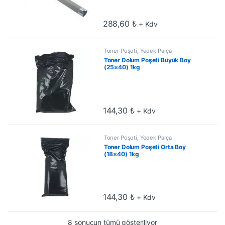
288,60
₺
+ Kdv
Toner Poşeti
,
Yedek Parça
Toner Dolum Poşeti Büyük Boy
(25×40) 1kg
144,30
₺
+ Kdv
Toner Poşeti
,
Yedek Parça
Toner Dolum Poşeti Orta Boy
(18×40) 1kg
144,30
₺
+ Kdv
En çok oy alana göre 
8 sonucun tümü gösteriliyor