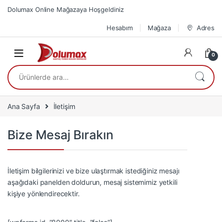
Skip to navigation
Skip to content
Dolumax Online Mağazaya Hoşgeldiniz
Hesabım
Mağaza
Adres
0
Ara:
Ana Sayfa
İletişim
Bize Mesaj Bırakın
İletişim bilgilerinizi ve bize ulaştırmak istediğiniz mesajı
aşağıdaki panelden doldurun, mesaj sistemimiz yetkili
kişiye yönlendirecektir.