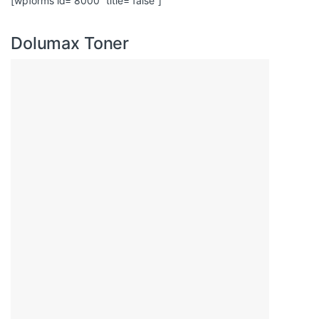
[wpforms id=”8000″ title=”false”]
Dolumax Toner