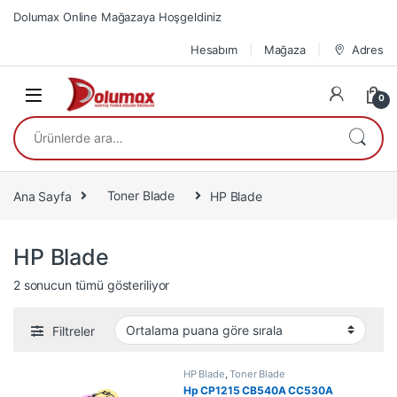
Skip to navigation
Skip to content
Dolumax Online Mağazaya Hoşgeldiniz
Hesabım
Mağaza
Adres
0
Ara:
Ana Sayfa
Toner Blade
HP Blade
HP Blade
En çok oy alana göre sıralandı
2 sonucun tümü gösteriliyor
Filtreler
HP Blade
,
Toner Blade
Hp CP1215 CB540A CC530A