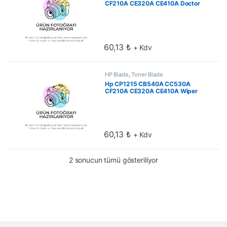
CF210A CE320A CE410A Doctor
Blade
60,13
₺
+ Kdv
HP Blade
,
Toner Blade
Hp CP1215 CB540A CC530A
CF210A CE320A CE410A Wiper
Blade
60,13
₺
+ Kdv
En çok oy alana göre 
2 sonucun tümü gösteriliyor