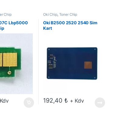
er Chip
Oki Chip
,
Toner Chip
07C Lbp5000
Oki B2500 2520 2540 Sim
ip
Kart
192,40
₺
 Kdv
+ Kdv