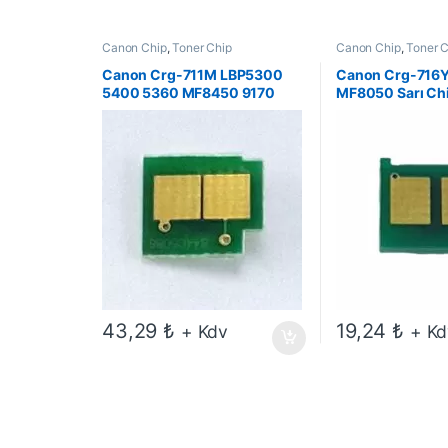
Canon Chip
,
Toner Chip
Canon Chip
,
Toner 
Canon Crg-711M LBP5300
Canon Crg-716
5400 5360 MF8450 9170
MF8050 Sarı Ch
Kırmızı Chip
43,29
₺
19,24
₺
+ Kdv
+ Kd