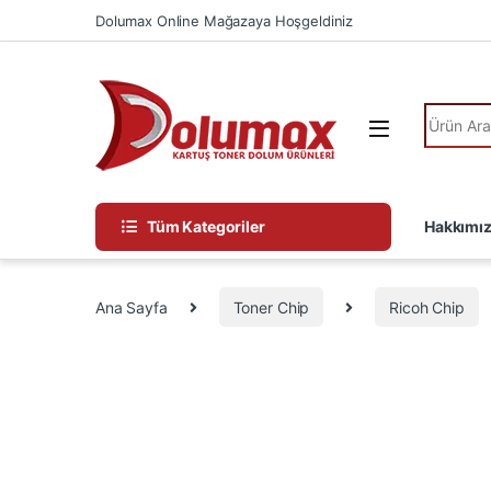
Skip to navigation
Skip to content
Dolumax Online Mağazaya Hoşgeldiniz
Ürün Ara
Tüm Kategoriler
Hakkımı
Ana Sayfa
Toner Chip
Ricoh Chip