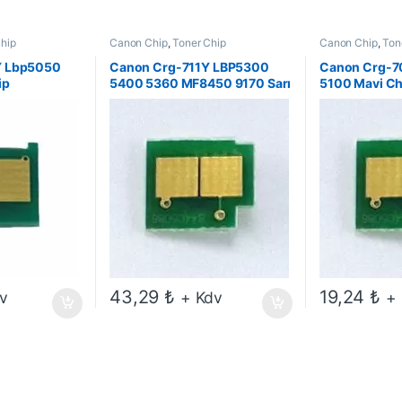
Chip
Canon Chip
,
Toner Chip
Canon Chip
,
Ton
Y Lbp5050
Canon Crg-711Y LBP5300
Canon Crg-7
ip
5400 5360 MF8450 9170 Sarı
5100 Mavi Ch
Chip
43,29
₺
19,24
₺
v
+ Kdv
+