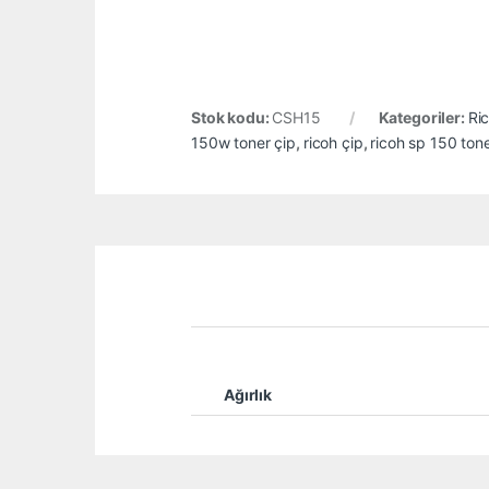
Stok kodu:
CSH15
Kategoriler:
Ri
150w toner çip
,
ricoh çip
,
ricoh sp 150 tone
Ağırlık