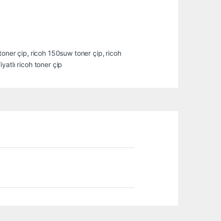
toner çip
,
ricoh 150suw toner çip
,
ricoh
iyatlı ricoh toner çip