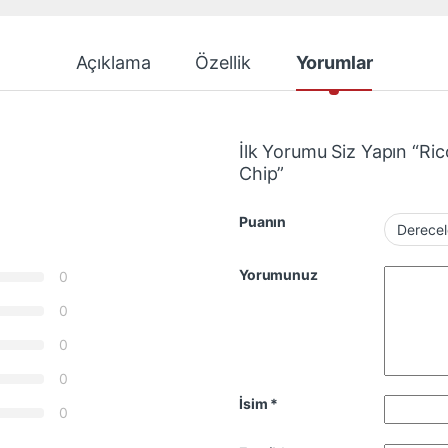
Açıklama
Özellik
Yorumlar
İlk Yorumu Siz Yapın “
Chip”
Puanın
Yorumunuz
0
0
0
0
İsim
*
0