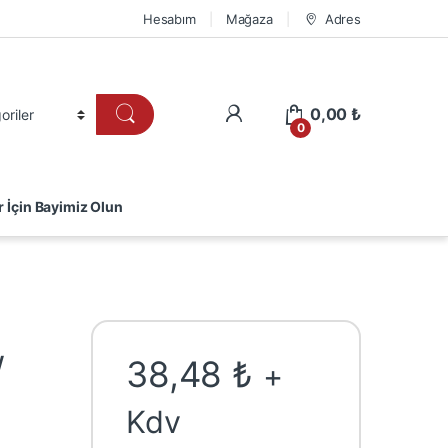
Hesabım
Mağaza
Adres
0,00
₺
0
r İçin Bayimiz Olun
W
38,48
₺
+
Kdv