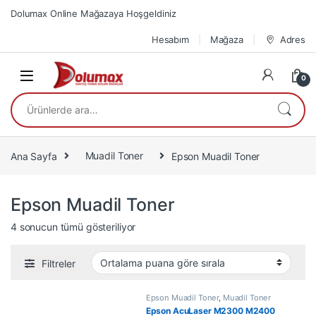
Skip to navigation
Skip to content
Dolumax Online Mağazaya Hoşgeldiniz
Hesabım
Mağaza
Adres
0
Ara:
Ana Sayfa
Muadil Toner
Epson Muadil Toner
Epson Muadil Toner
En çok oy alana göre sıralandı
4 sonucun tümü gösteriliyor
Filtreler
Epson Muadil Toner
,
Muadil Toner
Epson AcuLaser M2300 M2400