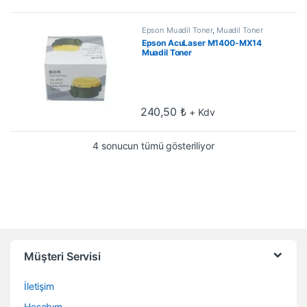
Epson Muadil Toner
,
Muadil Toner
Epson AcuLaser M1400-MX14
Muadil Toner
240,50
₺
+ Kdv
En çok oy alana göre 
4 sonucun tümü gösteriliyor
Müşteri Servisi
İletişim
Hesabım