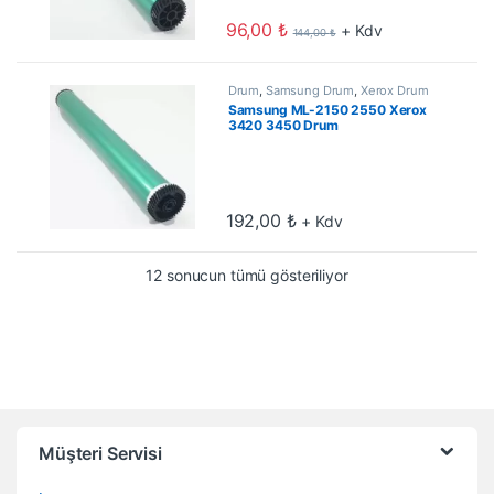
96,00
₺
+ Kdv
144,00
₺
Drum
,
Samsung Drum
,
Xerox Drum
Samsung ML-2150 2550 Xerox
3420 3450 Drum
192,00
₺
+ Kdv
En çok oy alana göre
12 sonucun tümü gösteriliyor
Müşteri Servisi