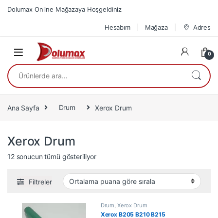
Skip to navigation
Skip to content
Dolumax Online Mağazaya Hoşgeldiniz
Hesabım
Mağaza
Adres
0
Ara:
Ana Sayfa
Drum
Xerox Drum
Xerox Drum
En çok oy alana göre sıralandı
12 sonucun tümü gösteriliyor
Filtreler
Drum
,
Xerox Drum
Xerox B205 B210 B215