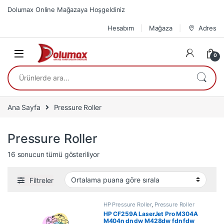
Skip to navigation
Skip to content
Dolumax Online Mağazaya Hoşgeldiniz
Hesabım
Mağaza
Adres
0
Ara:
Ana Sayfa
Pressure Roller
Pressure Roller
En çok oy alana göre sıralandı
16 sonucun tümü gösteriliyor
Filtreler
HP Pressure Roller
,
Pressure Roller
HP CF259A LaserJet Pro M304A
M404n dn dw M428dw fdn fdw