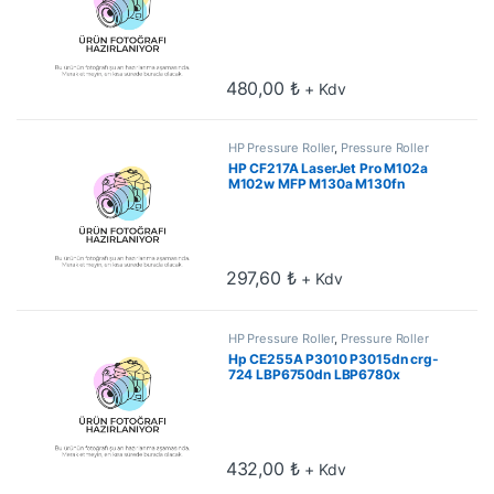
Pressure Roller
480,00
₺
+ Kdv
HP Pressure Roller
,
Pressure Roller
HP CF217A LaserJet Pro M102a
M102w MFP M130a M130fn
M130fw Pressure Roller
297,60
₺
+ Kdv
HP Pressure Roller
,
Pressure Roller
Hp CE255A P3010 P3015dn crg-
724 LBP6750dn LBP6780x
Pressure Roller
432,00
₺
+ Kdv