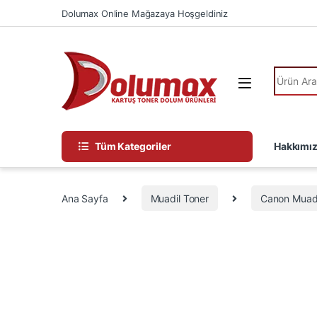
Skip to navigation
Skip to content
Dolumax Online Mağazaya Hoşgeldiniz
Ürün Ara
Tüm Kategoriler
Hakkımı
Ana Sayfa
Muadil Toner
Canon Muadi