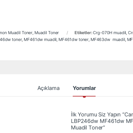
non Muadil Toner
,
Muadil Toner
Etiketler:
Crg-070H muadil
,
Cr
46dw toner
,
MF461dw muadil
,
MF461dw toner
,
MF463dw muadil
,
MF
Açıklama
Yorumlar
İlk Yorumu Siz Yapın “
LBP246dw MF461dw MF4
Muadil Toner”