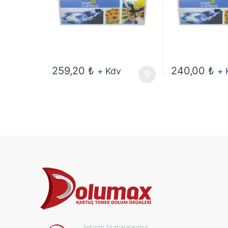
259,20
₺
240,00
₺
+ Kdv
+ 
İletişim Numaralarımız