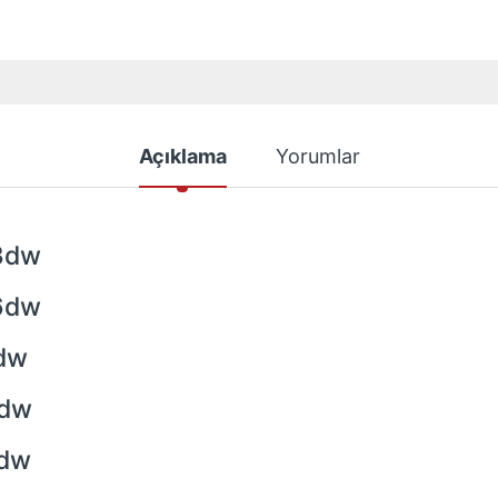
Açıklama
Yorumlar
3dw
6dw
dw
3dw
5dw