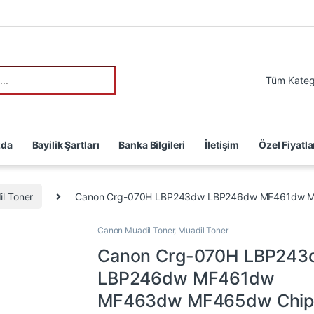
:
zda
Bayilik Şartları
Banka Bilgileri
İletişim
Özel Fiyatla
l Toner
Canon Crg-070H LBP243dw LBP246dw MF461dw MF
Canon Muadil Toner
,
Muadil Toner
Canon Crg-070H LBP243
LBP246dw MF461dw
MF463dw MF465dw Chipl