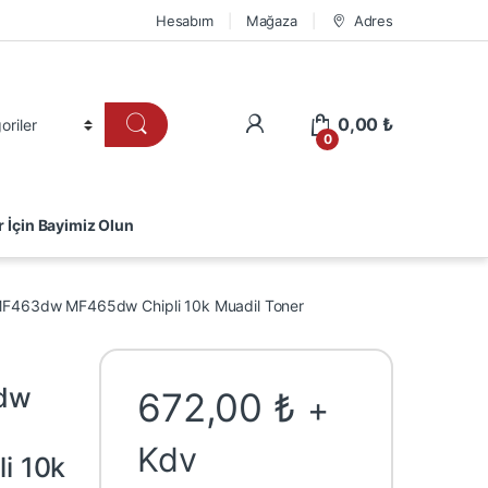
Hesabım
Mağaza
Adres
0,00
₺
0
r İçin Bayimiz Olun
463dw MF465dw Chipli 10k Muadil Toner
dw
672,00
₺
+
Kdv
i 10k