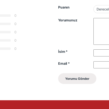
Puanın
0
Yorumunuz
0
0
0
0
İsim
*
Email
*