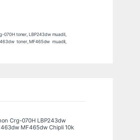
g-070H toner
,
LBP243dw muadil
,
463dw toner
,
MF465dw muadil
,
Canon Crg-070H LBP243dw
63dw MF465dw Chipli 10k