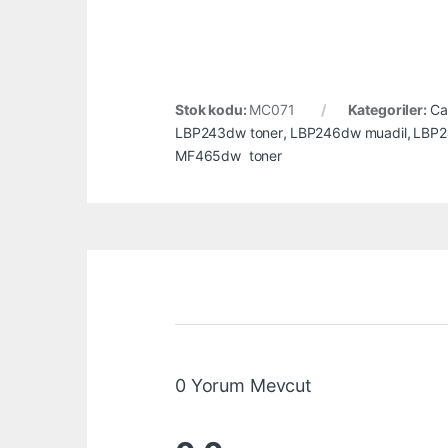
Stok kodu:
MC071
Kategoriler:
Ca
LBP243dw toner
,
LBP246dw muadil
,
LBP2
MF465dw toner
0 Yorum Mevcut