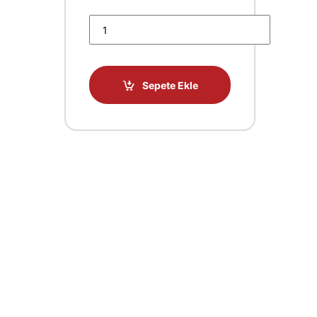
Canon Crg-070H LBP243dw LBP246dw MF461dw 
Sepete Ekle