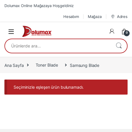
Skip to navigation
Skip to content
Dolumax Online Mağazaya Hoşgeldiniz
Hesabım
Mağaza
Adres
0
Ara:
Ana Sayfa
Toner Blade
Samsung Blade
Seçiminizle eşleşen ürün bulunamadı.