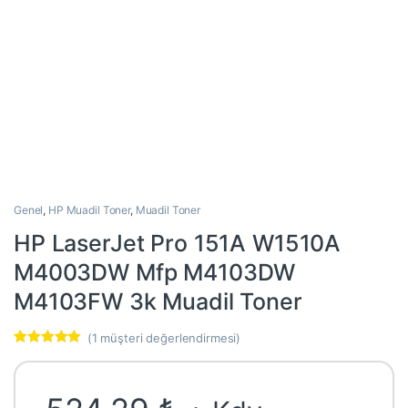
Genel
,
HP Muadil Toner
,
Muadil Toner
HP LaserJet Pro 151A W1510A
M4003DW Mfp M4103DW
M4103FW 3k Muadil Toner
(
1
müşteri değerlendirmesi)
1
müşteri
puanına
dayanarak 5
üzerinden
5.00
puan