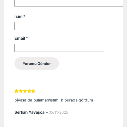
İsim
*
Email
*
5 üzerinden
5
piyasa da bulamamıstım ilk burada gördüm
oy aldı
Serkan Yavaşca
–
05/11/2025