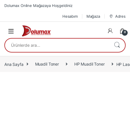
Skip to navigation
Skip to content
Dolumax Online Mağazaya Hoşgeldiniz
Hesabım
Mağaza
Adres
0
Ara:
Ana Sayfa
Muadil Toner
HP Muadil Toner
HP Las