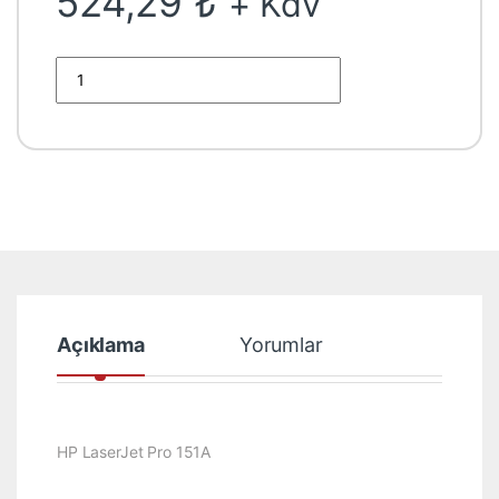
524,29
₺
+ Kdv
aldı
HP LaserJet Pro 151A W1510A M4003DW Mfp M4103DW M410
Açıklama
Yorumlar
HP LaserJet Pro 151A