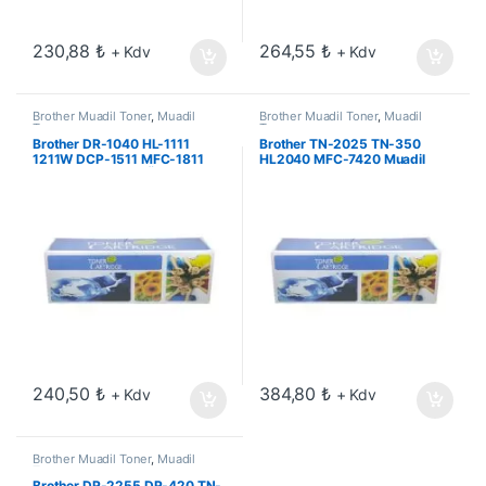
230,88
₺
264,55
₺
+ Kdv
+ Kdv
Brother Muadil Toner
,
Muadil
Brother Muadil Toner
,
Muadil
Toner
Toner
Brother DR-1040 HL-1111
Brother TN-2025 TN-350
1211W DCP-1511 MFC-1811
HL2040 MFC-7420 Muadil
1815 1911W Drum Ünitesi
Toner
240,50
₺
384,80
₺
+ Kdv
+ Kdv
Brother Muadil Toner
,
Muadil
Toner
Brother DR-2255 DR-420 TN-