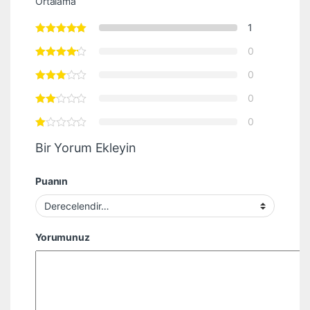
Ortalama
1
0
0
0
0
Bir Yorum Ekleyin
Puanın
Yorumunuz