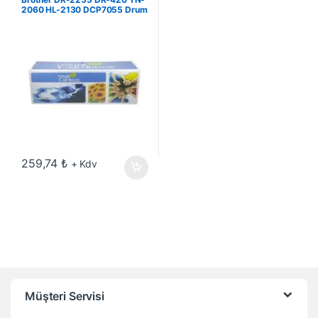
2060 HL-2130 DCP7055 Drum
Ünitesi
259,74
₺
+ Kdv
Müşteri Servisi