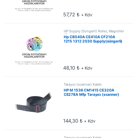
57,72
₺
+ Kdv
HP Supply (Süngerli) Roller
,
Magroller
(Develop)
Hp CB540A CE410A CF210A
1215 1312 2030 Supply(süngerli)
Roller
48,10
₺
+ Kdv
Tarayıcı (scanner) Kablo
HP M 1536 CM1415 CE320A
CE278A Mfp Tarayıcı (scanner)
kablosu
144,30
₺
+ Kdv
Tarayıcı (scanner) Kablo