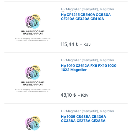
HP Magroller (manyetik)
,
Magroller
(Develop)
Hp CP1215 CB540A CC530A
CF210A CE320A CE410A
Magroller
115,44
₺
+ Kdv
HP Magroller (manyetik)
,
Magroller
(Develop)
Hp 1010 Q2612A FX9 FX10 1020
1022 Magroller
48,10
₺
+ Kdv
HP Magroller (manyetik)
,
Magroller
(Develop)
Hp 1005 CB435A CB436A
CC388A CE278A CE285A
Magroller