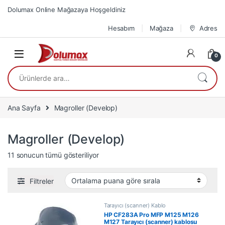
Skip to navigation
Skip to content
Dolumax Online Mağazaya Hoşgeldiniz
Hesabım
Mağaza
Adres
0
Ara:
Ana Sayfa
Magroller (Develop)
Magroller (Develop)
En çok oy alana göre sıralandı
11 sonucun tümü gösteriliyor
Filtreler
Tarayıcı (scanner) Kablo
HP CF283A Pro MFP M125 M126
M127 Tarayıcı (scanner) kablosu