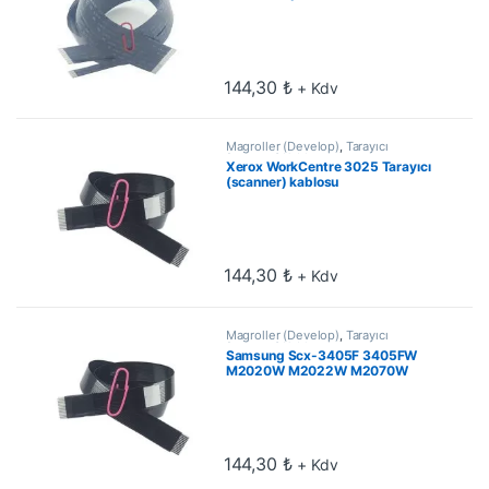
144,30
₺
+ Kdv
Magroller (Develop)
,
Tarayıcı
(scanner) Kablo
Xerox WorkCentre 3025 Tarayıcı
(scanner) kablosu
144,30
₺
+ Kdv
Magroller (Develop)
,
Tarayıcı
(scanner) Kablo
Samsung Scx-3405F 3405FW
M2020W M2022W M2070W
Tarayıcı (scanner) kablosu
144,30
₺
+ Kdv