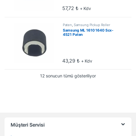
57,72
₺
+ Kdv
Paten
,
Samsung Pickup Roller
Samsung ML 1610 1640 Scx-
4521 Paten
43,29
₺
+ Kdv
En çok oy alana göre
12 sonucun tümü gösteriliyor
Müşteri Servisi