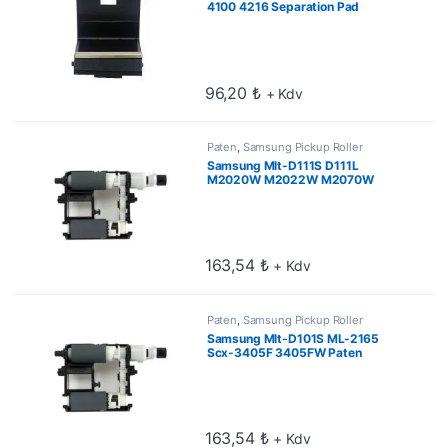
4100 4216 Separation Pad
96,20
₺
+ Kdv
Paten
,
Samsung Pickup Roller
Samsung Mlt-D111S D111L
M2020W M2022W M2070W
Paten
163,54
₺
+ Kdv
Paten
,
Samsung Pickup Roller
Samsung Mlt-D101S ML-2165
Scx-3405F 3405FW Paten
163,54
₺
+ Kdv