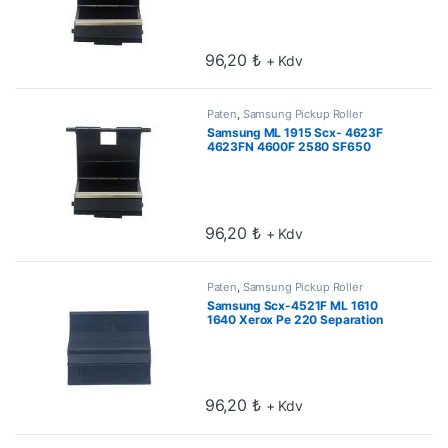
96,20
₺
+ Kdv
Paten
,
Samsung Pickup Roller
Samsung ML 1915 Scx- 4623F
4623FN 4600F 2580 SF650
Separation Pad
96,20
₺
+ Kdv
Paten
,
Samsung Pickup Roller
Samsung Scx-4521F ML 1610
1640 Xerox Pe 220 Separation
Pad
96,20
₺
+ Kdv