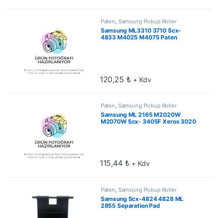
Paten
,
Samsung Pickup Roller
Samsung ML3310 3710 Scx-
4833 M4025 M4075 Paten
120,25
₺
+ Kdv
Paten
,
Samsung Pickup Roller
Samsung ML 2165 M2020W
M2070W Scx- 3405F Xerox 3020
3025 Separation Pad
115,44
₺
+ Kdv
Paten
,
Samsung Pickup Roller
Samsung Scx-4824 4828 ML
2855 Separation Pad