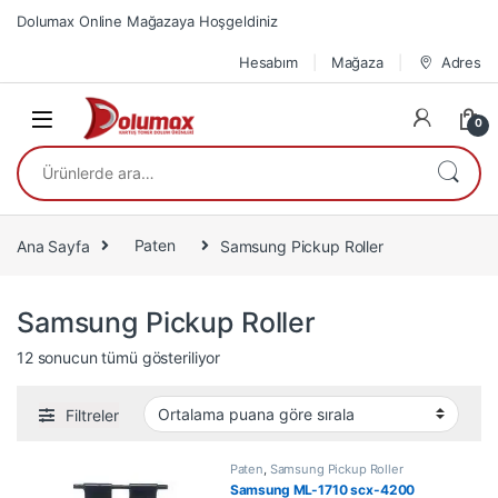
Skip to navigation
Skip to content
Dolumax Online Mağazaya Hoşgeldiniz
Hesabım
Mağaza
Adres
0
Ara:
Ana Sayfa
Paten
Samsung Pickup Roller
Samsung Pickup Roller
En çok oy alana göre sıralandı
12 sonucun tümü gösteriliyor
Filtreler
Paten
,
Samsung Pickup Roller
Samsung ML-1710 scx-4200