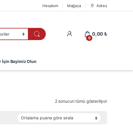
Hesabım
Mağaza
Adres
0,00
₺
0
r İçin Bayimiz Olun
En çok oy ala
2 sonucun tümü gösteriliyor