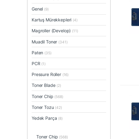
Genel
(9)
Kartuş Mürekkepleri
(4)
Magroller (Develop)
(11)
Muadil Toner
(341)
Paten
(35)
PCR
(1)
Pressure Roller
(16)
Toner Blade
(2)
Toner Chip
(568)
Toner Tozu
(42)
Yedek Parça
(8)
Toner Chip
(568)