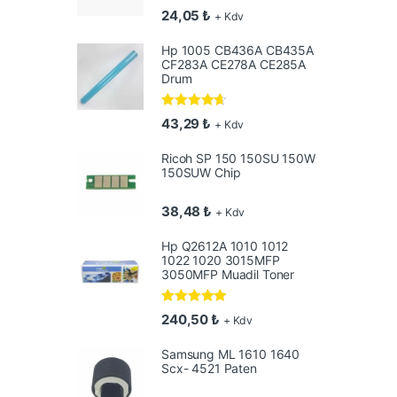
5 üzerinden
24,05
₺
+ Kdv
4.50
oy aldı
Hp 1005 CB436A CB435A
CF283A CE278A CE285A
Drum
5 üzerinden
43,29
₺
+ Kdv
4.50
oy aldı
Ricoh SP 150 150SU 150W
150SUW Chip
38,48
₺
+ Kdv
Hp Q2612A 1010 1012
1022 1020 3015MFP
3050MFP Muadil Toner
5 üzerinden
240,50
₺
+ Kdv
5.00
oy aldı
Samsung ML 1610 1640
Scx- 4521 Paten