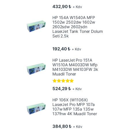
432,90
₺
+ Kdv
HP 154A W1540A MFP
1502w 2502dw 1602w
2602sdw 2602sdn
LaserJet Tank Toner Dolum
Seti 2.5k
192,40
₺
+ Kdv
HP LaserJet Pro 151A
W1510A M4003DW Mfp
M4103DW M4103FW 3k
Muadil Toner
5 üzerinden
524,29
₺
+ Kdv
5.00
oy aldı
HP 106X (W1106X)
LaserJet Pro MFP 107a
107w MFP 135a 135w
137fnw 4K Muadil Toner
384,80
₺
+ Kdv