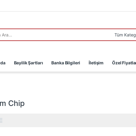
:
zda
Bayilik Şartları
Banka Bilgileri
İletişim
Özel Fiyatla
m Chip