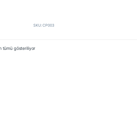
f
5
SKU: CP003
En çok oy alana göre sıralandı
 tümü gösteriliyor