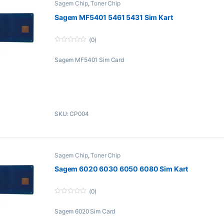
Sagem Chip
,
Toner Chip
Sagem MF5401 5461 5431 Sim Kart
(0)
0
o
Sagem MF5401 Sim Card
u
t
o
f
5
SKU: CP004
Sagem Chip
,
Toner Chip
Sagem 6020 6030 6050 6080 Sim Kart
(0)
0
o
Sagem 6020 Sim Card
u
t
o