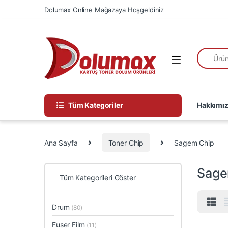
Skip to navigation
Skip to content
Dolumax Online Mağazaya Hoşgeldiniz
Ürün Ara
Tüm Kategoriler
Hakkımı
Ana Sayfa
Toner Chip
Sagem Chip
Sage
Tüm Kategorileri Göster
Drum
(80)
Fuser Film
(11)