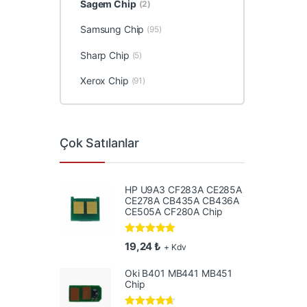
Sagem Chip
(2)
Samsung Chip
(95)
Sharp Chip
(5)
Xerox Chip
(91)
Çok Satılanlar
HP U9A3 CF283A CE285A
CE278A CB435A CB436A
CE505A CF280A Chip
5 üzerinden
19,24
₺
+ Kdv
5.00
oy aldı
Oki B401 MB441 MB451
Chip