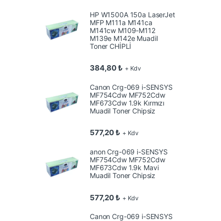
HP W1500A 150a LaserJet
MFP M111a M141ca
M141cw M109-M112
M139e M142e Muadil
Toner CHİPLİ
384,80
₺
+ Kdv
Canon Crg-069 i-SENSYS
MF754Cdw MF752Cdw
MF673Cdw 1.9k Kırmızı
Muadil Toner Chipsiz
577,20
₺
+ Kdv
anon Crg-069 i-SENSYS
MF754Cdw MF752Cdw
MF673Cdw 1.9k Mavi
Muadil Toner Chipsiz
577,20
₺
+ Kdv
Canon Crg-069 i-SENSYS