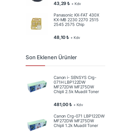
43,29
₺
+ Kdv
Panasonic KX-FAT 430X
KX-MB 2230 2270 2515
2545 2575 Chip
48,10
₺
+ Kdv
Son Eklenen Ürünler
Canon i- SENSYS Crg-
071H LBP122DW
MF272DW MF275DW
Chipli 2.5k Muadil Toner
481,00
₺
+ Kdv
Canon Crg-071 LBP122DW
MF272DW MF275DW
Chipli 1.2k Muadil Toner