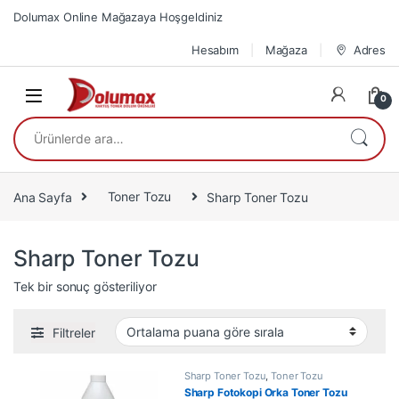
Skip to navigation
Skip to content
Dolumax Online Mağazaya Hoşgeldiniz
Hesabım
Mağaza
Adres
0
Ara:
Ana Sayfa
Toner Tozu
Sharp Toner Tozu
Sharp Toner Tozu
Tek bir sonuç gösteriliyor
Filtreler
Sharp Toner Tozu
,
Toner Tozu
Sharp Fotokopi Orka Toner Tozu