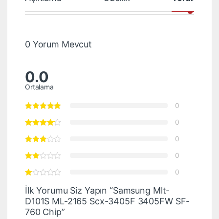
0 Yorum Mevcut
0.0
Ortalama
0
0
0
0
0
İlk Yorumu Siz Yapın “Samsung Mlt-
D101S ML-2165 Scx-3405F 3405FW SF-
760 Chip”