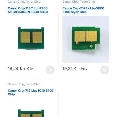
Canon Chip
,
Toner Chip
Canon Chip
,
Toner Chip
Canon Crg-718C Lbp7200
Canon Crg-707Bk Lbp5000
MFC8350CDN 8330 8350
5100 Siyah Chip
Mavi Chip
19,24
₺
19,24
₺
+ Kdv
+ Kdv
Canon Chip
,
Toner Chip
Canon Crg-712 Lbp3010 3100
Chip