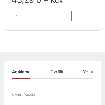
+ Kdv
Samsung Mlt-D101S ML-2165 Scx-3405F 3405FW SF-760 Ch
Açıklama
Özellik
Yorumlar
Uyumlu Yazıcılar: