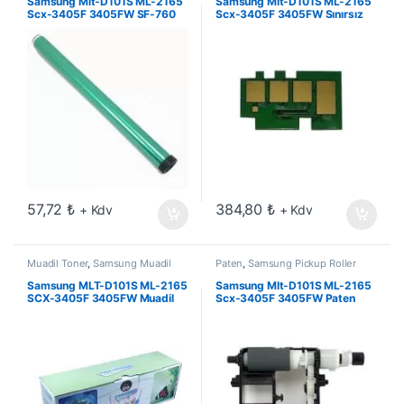
Samsung Mlt-D101S ML-2165
Samsung Mlt-D101S ML-2165
Scx-3405F 3405FW SF-760
Scx-3405F 3405FW Sınırsız
Drum
Chip
57,72
₺
384,80
₺
+ Kdv
+ Kdv
Muadil Toner
,
Samsung Muadil
Paten
,
Samsung Pickup Roller
Toner
Samsung MLT-D101S ML-2165
Samsung Mlt-D101S ML-2165
SCX-3405F 3405FW Muadil
Scx-3405F 3405FW Paten
Toner 1.5k