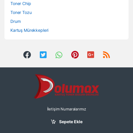
Toner Chip
Toner Tozu
Drum
Kartuş Mürekkepleri
İletişim Numaralarımız
0212 503 0666 -
Sepete Ekle
0533 434 0666