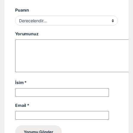
Puanın
Yorumunuz
İsim
*
Email
*