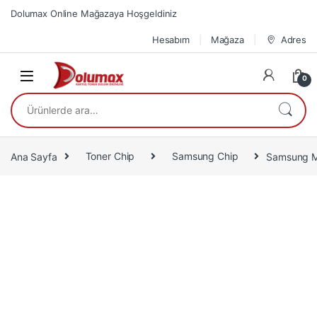
Skip to navigation
Skip to content
Dolumax Online Mağazaya Hoşgeldiniz
Hesabım
Mağaza
Adres
0
Ara:
Ana Sayfa
Toner Chip
Samsung Chip
Samsung M