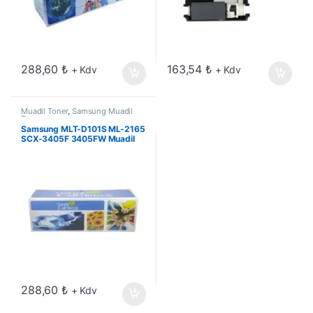
288,60
₺
163,54
₺
+ Kdv
+ Kdv
Muadil Toner
,
Samsung Muadil
Toner
Samsung MLT-D101S ML-2165
SCX-3405F 3405FW Muadil
Toner 1.5k
288,60
₺
+ Kdv