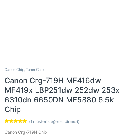
Canon Chip
,
Toner Chip
Canon Crg-719H MF416dw
MF419x LBP251dw 252dw 253x
6310dn 6650DN MF5880 6.5k
Chip
(
1
müşteri değerlendirmesi)
1
müşteri
puanına
Canon Crg-719H Chip