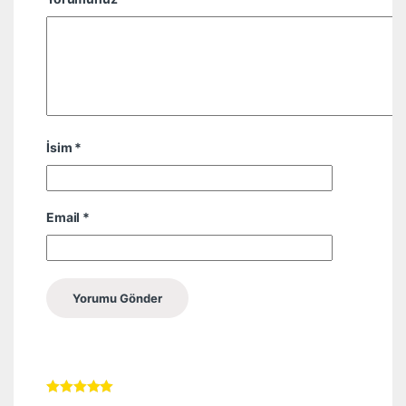
İsim
*
Email
*
5 üzerinden
5