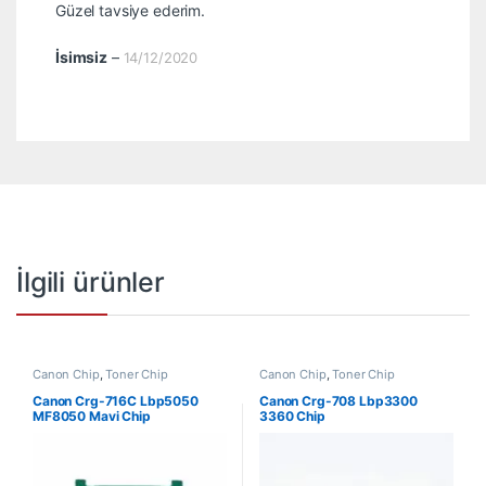
Güzel tavsiye ederim.
oy aldı
İsimsiz
–
14/12/2020
İlgili ürünler
Canon Chip
,
Toner Chip
Canon Chip
,
Toner Chip
Canon Crg-716C Lbp5050
Canon Crg-708 Lbp3300
MF8050 Mavi Chip
3360 Chip