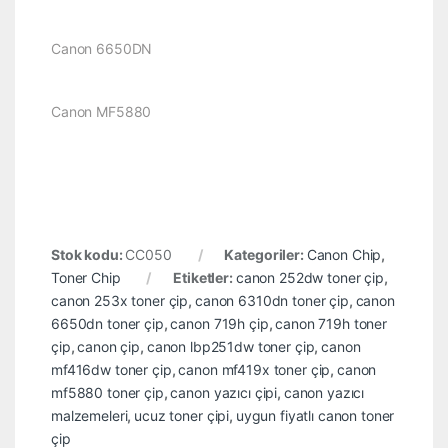
Canon 6650DN
Canon MF5880
Stok kodu:
CC050
Kategoriler:
Canon Chip
,
Toner Chip
Etiketler:
canon 252dw toner çip
,
canon 253x toner çip
,
canon 6310dn toner çip
,
canon
6650dn toner çip
,
canon 719h çip
,
canon 719h toner
çip
,
canon çip
,
canon lbp251dw toner çip
,
canon
mf416dw toner çip
,
canon mf419x toner çip
,
canon
mf5880 toner çip
,
canon yazıcı çipi
,
canon yazıcı
malzemeleri
,
ucuz toner çipi
,
uygun fiyatlı canon toner
çip