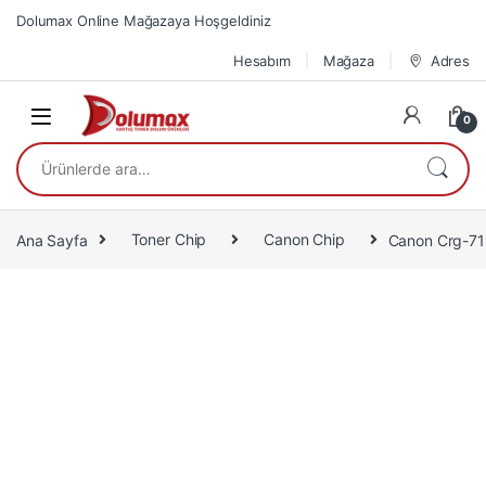
Skip to navigation
Skip to content
Dolumax Online Mağazaya Hoşgeldiniz
Hesabım
Mağaza
Adres
0
Ara:
Ana Sayfa
Toner Chip
Canon Chip
Canon Crg-7