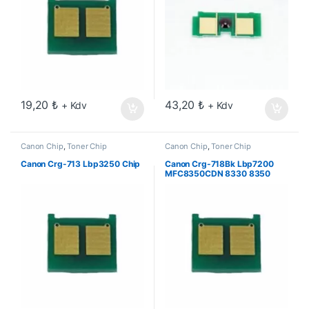
19,20
₺
43,20
₺
+ Kdv
+ Kdv
Canon Chip
,
Toner Chip
Canon Chip
,
Toner Chip
Canon Crg-713 Lbp3250 Chip
Canon Crg-718Bk Lbp7200
MFC8350CDN 8330 8350
Siyah Chip