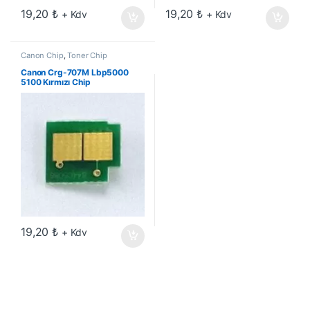
19,20
₺
19,20
₺
+ Kdv
+ Kdv
Canon Chip
,
Toner Chip
Canon Crg-707M Lbp5000
5100 Kırmızı Chip
19,20
₺
+ Kdv