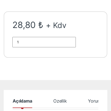
dayanarak 5
üzerinden
5.00
puan
aldı
28,80
₺
+ Kdv
Canon Crg-719H MF416dw MF419x LBP251dw 252dw 253x 6
Açıklama
Özellik
Yorumlar