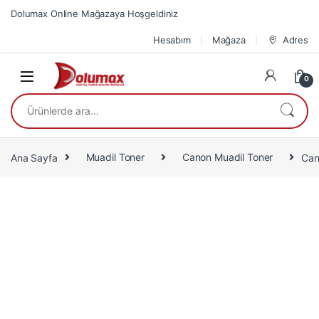
Skip to navigation
Skip to content
Dolumax Online Mağazaya Hoşgeldiniz
Hesabım
Mağaza
Adres
0
Ara:
Ana Sayfa
Muadil Toner
Canon Muadil Toner
Can