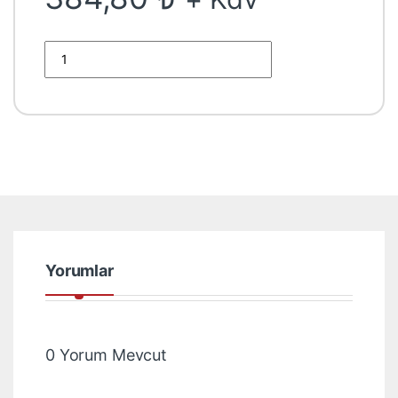
Canon Crg-055C LBP663Cdw LBP664Cx MF742Cdw MF744Cdw 
Yorumlar
0 Yorum Mevcut