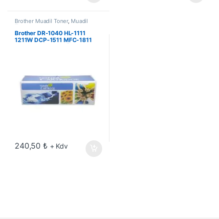
Brother Muadil Toner
,
Muadil
Toner
Brother DR-1040 HL-1111
1211W DCP-1511 MFC-1811
1815 1911W Drum Ünitesi
240,50
₺
+ Kdv