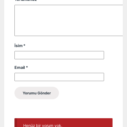
İsim
*
Email
*
Henüz bir yorum yok.