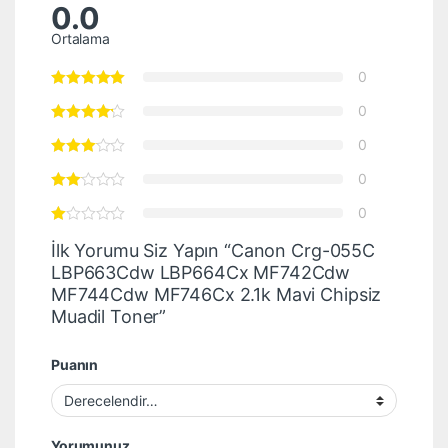
0.0
Ortalama
0
0
0
0
0
İlk Yorumu Siz Yapın “Canon Crg-055C
LBP663Cdw LBP664Cx MF742Cdw
MF744Cdw MF746Cx 2.1k Mavi Chipsiz
Muadil Toner”
Puanın
Yorumunuz