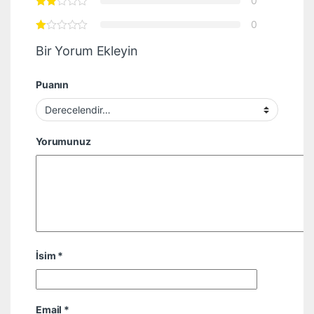
0
0
Bir Yorum Ekleyin
Puanın
Yorumunuz
İsim
*
Email
*