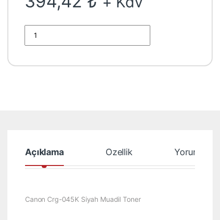
394,42
₺
+ Kdv
aldı
Canon Crg-045K I-SENSYS MF631CN MF635Cx LBP611Cn 613
Açıklama
Özellik
Yorumlar
Canon Crg-045K Siyah Muadil Toner