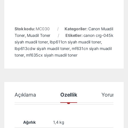
Stok kodu:
MC030
Kategoriler:
Canon Muadil
Toner
,
Muadil Toner
Etiketler:
canon crg-045k
siyah muadil toner
,
lbp611cn siyah muadil toner
,
lbp613cdw siyah muadil toner
,
mf631cn siyah muadil
toner
,
mf635cx siyah muadil toner
Açıklama
Özellik
Yorumlar
Ağırlık
1,4 kg