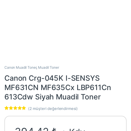
Canon Muadil Toner
,
Muadil Toner
Canon Crg-045K I-SENSYS
MF631CN MF635Cx LBP611Cn
613Cdw Siyah Muadil Toner
(
2
müşteri değerlendirmesi)
2
müşteri
puanına
dayanarak 5
üzerinden
5.00
puan