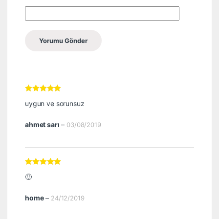
5 üzerinden
5
uygun ve sorunsuz
oy aldı
ahmet sarı
–
03/08/2019
5 üzerinden
5
🙂
oy aldı
home
–
24/12/2019