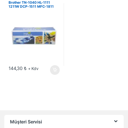
Brother TN-1040 HL-1111
1211W DCP-1511 MFC-1811
1815 1911W Muadil Toner
144,30
₺
+ Kdv
Müşteri Servisi