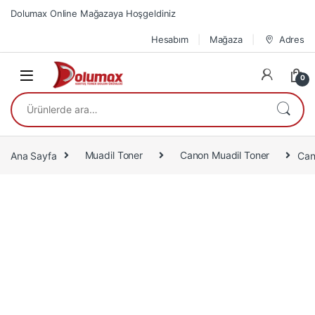
Skip to navigation
Skip to content
Dolumax Online Mağazaya Hoşgeldiniz
Hesabım
Mağaza
Adres
0
Ara:
Ana Sayfa
Muadil Toner
Canon Muadil Toner
Can