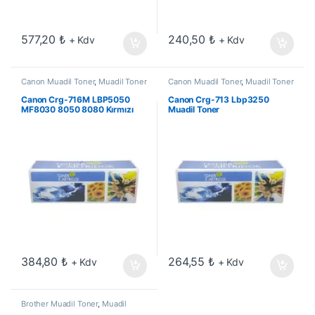
577,20
₺
240,50
₺
+ Kdv
+ Kdv
Canon Muadil Toner
,
Muadil Toner
Canon Muadil Toner
,
Muadil Toner
Canon Crg-716M LBP5050
Canon Crg-713 Lbp3250
MF8030 8050 8080 Kırmızı
Muadil Toner
Muadil Toner
384,80
₺
264,55
₺
+ Kdv
+ Kdv
Brother Muadil Toner
,
Muadil
Toner