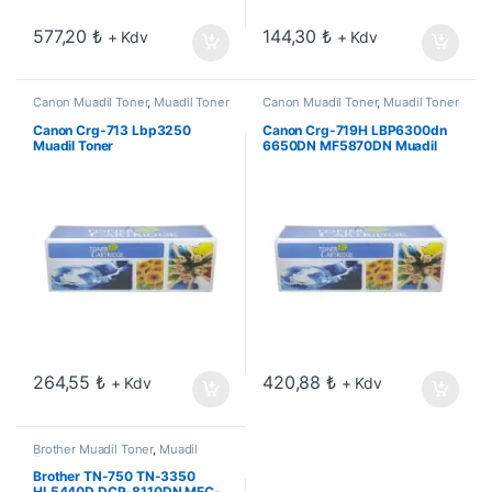
577,20
₺
144,30
₺
+ Kdv
+ Kdv
Canon Muadil Toner
,
Muadil Toner
Canon Muadil Toner
,
Muadil Toner
Canon Crg-713 Lbp3250
Canon Crg-719H LBP6300dn
Muadil Toner
6650DN MF5870DN Muadil
Toner
264,55
₺
420,88
₺
+ Kdv
+ Kdv
Brother Muadil Toner
,
Muadil
Toner
Brother TN-750 TN-3350
HL5440D DCP-8110DN MFC-