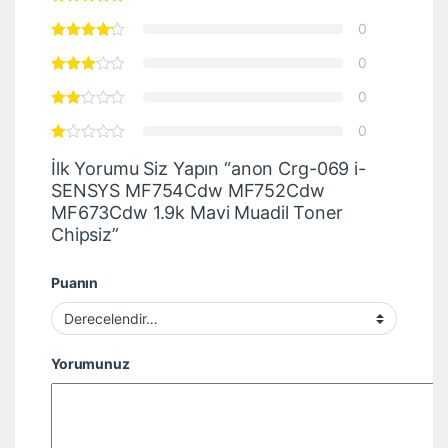
0
0
0
0
İlk Yorumu Siz Yapın “anon Crg-069 i-
SENSYS MF754Cdw MF752Cdw
MF673Cdw 1.9k Mavi Muadil Toner
Chipsiz”
Puanın
Yorumunuz