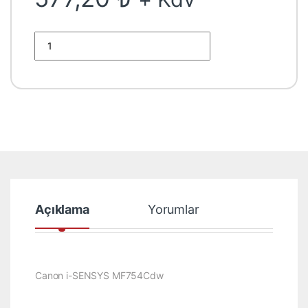
anon Crg-069 i-SENSYS MF754Cdw MF752Cdw MF673Cdw 1.9k
Açıklama
Yorumlar
Canon i-SENSYS MF754Cdw