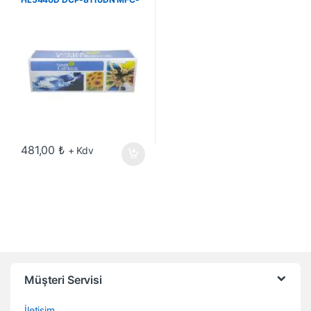
8510DN 8910 Muadil Toner
481,00
₺
+ Kdv
Müşteri Servisi
İletişim