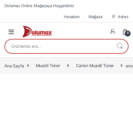
Skip to navigation
Skip to content
Dolumax Online Mağazaya Hoşgeldiniz
Hesabım
Mağaza
Adres
0
Ara:
Ana Sayfa
Muadil Toner
Canon Muadil Toner
ano